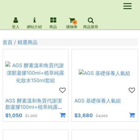
0
登入
網站介紹
商品
購物車
商品搜尋
首頁
精選商品
AGS 酵素溫和角質代謝潔
AGS 基礎保養人氣組
顏凝膠100ml+植萃純露化
妝水150ml套組
$1,050
$3,680
$1,300
$4,660