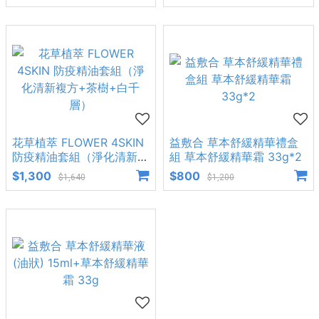
香卡1組)
花草植萃 FLOWER 4SKIN
益敷合 草本舒緩精華禮盒
防疫精油套組（淨化清新複
組 草本舒緩精華霜 33g*2
方+茶樹+白千層）
$1,300
$800
$1,640
$1,200