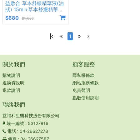
益敷合 草本舒緩精華液(油
狀) 15ml+草本舒緩精華霜
33g
$680
$1,050
|
1
|
關於我們
顧客服務
購物說明
隱私權條款
退換貨說明
網站服務條款
退款說明
免責聲明
點數使用說明
聯絡我們
益福和生醫科技股份有限公司
統一編號
: 53127816
電話
: 04-26627278
傳真
: 04-26627587