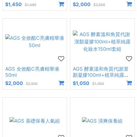
$1,450
$2,000
$1,680
$2,500
AGS 全效酯C亮膚精華液
AGS 酵素溫和角質代謝潔
50ml
顏凝膠100ml+植萃純露化
妝水150ml套組
$2,000
$1,050
$2,500
$1,300