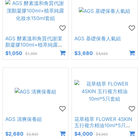
AGS 酵素溫和角質代謝潔
AGS 基礎保養人氣組
顏凝膠100ml+植萃純露化
妝水150ml套組
$1,050
$3,680
$1,300
$4,660
AGS 清爽保養組
花草植萃 FLOWER 4SKIN
五行複方精油10ml*5只套
組
$2,680
$4,000
$3,800
$4,300