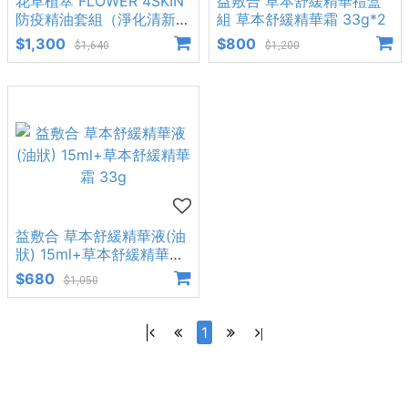
花草植萃 FLOWER 4SKIN
益敷合 草本舒緩精華禮盒
防疫精油套組（淨化清新複
組 草本舒緩精華霜 33g*2
方+茶樹+白千層）
$1,300
$800
$1,640
$1,200
益敷合 草本舒緩精華液(油
狀) 15ml+草本舒緩精華霜
33g
$680
$1,050
|
1
|