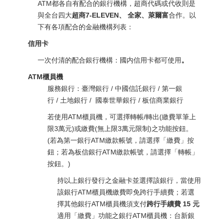
ATM都各自有配合的銀行機構，超商代碼或代收則是
與全台四大
超商7-ELEVEN、 全家、萊爾富
合作。以
下有各項配合的金融機構列表：
信用卡
一次付清的配合銀行機構：國内信用卡都可使用
。
ATM櫃員機
服務銀行：臺灣銀行 / 中國信託銀行 / 第一銀
行 / 土地銀行 / 國泰世華銀行 / 板信商業銀行
若使用ATM櫃員機，可選擇轉帳/轉出(繳費單筆上
限3萬元)或繳費(無上限3萬元限制)之功能按鈕。
(若為第一銀行ATM繳款帳號，請選擇「繳費」按
鈕；若為板信銀行ATM繳款帳號，請選擇「轉帳」
按鈕。)
持以上銀行發行之金融卡並選擇該銀行，當使用
該銀行ATM櫃員機繳費即免跨行手續費；若選
擇其他銀行ATM櫃員機須支付
跨行手續費 15 元
適用「繳費」功能之銀行ATM櫃員機：台新銀