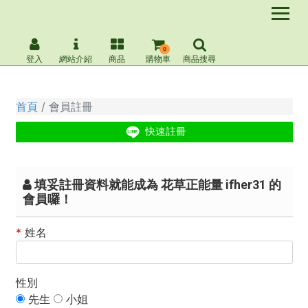
0
登入
網站介紹
商品
購物車
商品搜尋
首頁
會員註冊
填妥註冊資料就能成為 花草正能量 ifher31 的
會員囉！
*
姓名
性別
先生
小姐