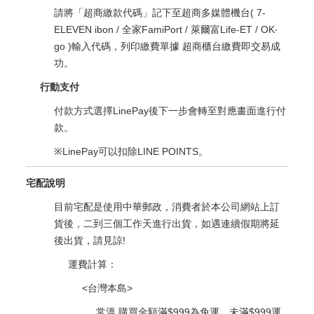
請將「超商繳款代碼」記下至超商多媒體機台( 7-
ELEVEN ibon / 全家FamiPort / 萊爾富Life-ET / OK‧
go )輸入代碼，列印繳費單據 超商櫃台繳費即交易成
功。
行動支付
付款方式選擇LinePay後下一步會轉至對應畫面進行付
款。
※LinePay可以扣除LINE POINTS。
宅配說明
目前宅配是使用中華郵政，消費者於本公司網站上訂
貨後，二到三個工作天進行出貨，如遇連續假期將延
後出貨，請見諒!
運費計算：
<台灣本島>
常溫 購買金額滿$999為免運，未滿$999運