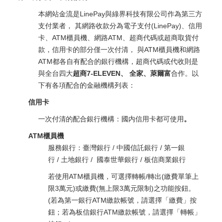
本網站金流是LinePay與綠界科技有限公司作為第三方
支付業者， 其網路收款分為電子支付(LinePay)、信用
卡、ATM櫃員機、網路ATM、超商代碼或超商取貨付
款，信用卡的部分僅一次付清， 與ATM櫃員機和網路
ATM都各自有配合的銀行機構，超商代碼或代收則是
與全台四大
超商7-ELEVEN、 全家、萊爾富
合作。以
下有各項配合的金融機構列表：
信用卡
一次付清的配合銀行機構：國内信用卡都可使用
。
ATM櫃員機
服務銀行：臺灣銀行 / 中國信託銀行 / 第一銀
行 / 土地銀行 / 國泰世華銀行 / 板信商業銀行
若使用ATM櫃員機，可選擇轉帳/轉出(繳費單筆上
限3萬元)或繳費(無上限3萬元限制)之功能按鈕。
(若為第一銀行ATM繳款帳號，請選擇「繳費」按
鈕；若為板信銀行ATM繳款帳號，請選擇「轉帳」