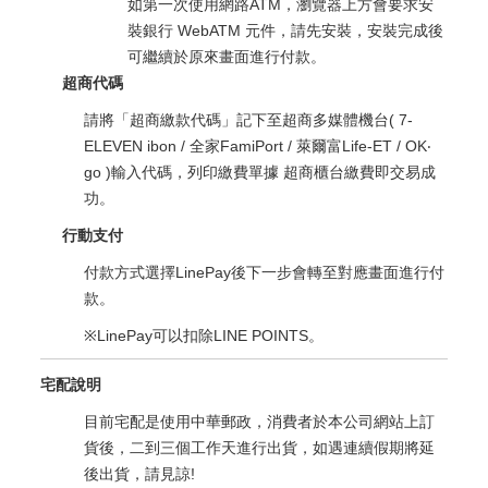
如第一次使用網路ATM，瀏覽器上方會要求安
裝銀行 WebATM 元件，請先安裝，安裝完成後
可繼續於原來畫面進行付款。
超商代碼
請將「超商繳款代碼」記下至超商多媒體機台( 7-
ELEVEN ibon / 全家FamiPort / 萊爾富Life-ET / OK‧
go )輸入代碼，列印繳費單據 超商櫃台繳費即交易成
功。
行動支付
付款方式選擇LinePay後下一步會轉至對應畫面進行付
款。
※LinePay可以扣除LINE POINTS。
宅配說明
目前宅配是使用中華郵政，消費者於本公司網站上訂
貨後，二到三個工作天進行出貨，如遇連續假期將延
後出貨，請見諒!