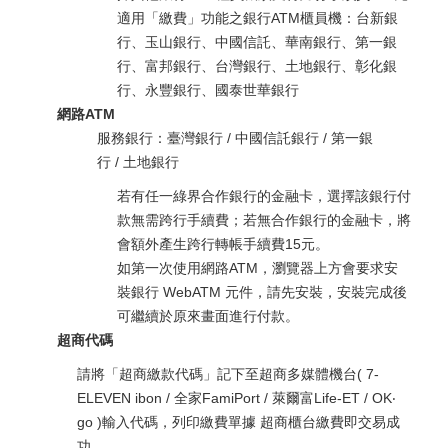
適用「繳費」功能之銀行ATM櫃員機：台新銀
行、玉山銀行、中國信託、華南銀行、第一銀
行、富邦銀行、台灣銀行、土地銀行、彰化銀
行、永豐銀行、國泰世華銀行
網路ATM
服務銀行：臺灣銀行 / 中國信託銀行 / 第一銀
行 / 土地銀行
若有任一綠界合作銀行的金融卡，選擇該銀行付
款無需跨行手續費；若無合作銀行的金融卡，將
會額外產生跨行轉帳手續費15元。
如第一次使用網路ATM，瀏覽器上方會要求安
裝銀行 WebATM 元件，請先安裝，安裝完成後
可繼續於原來畫面進行付款。
超商代碼
請將「超商繳款代碼」記下至超商多媒體機台( 7-
ELEVEN ibon / 全家FamiPort / 萊爾富Life-ET / OK‧
go )輸入代碼，列印繳費單據 超商櫃台繳費即交易成
功。