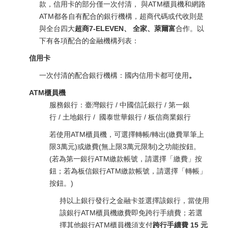
款，信用卡的部分僅一次付清， 與ATM櫃員機和網路
ATM都各自有配合的銀行機構，超商代碼或代收則是
與全台四大
超商7-ELEVEN、 全家、萊爾富
合作。以
下有各項配合的金融機構列表：
信用卡
一次付清的配合銀行機構：國内信用卡都可使用
。
ATM櫃員機
服務銀行：臺灣銀行 / 中國信託銀行 / 第一銀
行 / 土地銀行 / 國泰世華銀行 / 板信商業銀行
若使用ATM櫃員機，可選擇轉帳/轉出(繳費單筆上
限3萬元)或繳費(無上限3萬元限制)之功能按鈕。
(若為第一銀行ATM繳款帳號，請選擇「繳費」按
鈕；若為板信銀行ATM繳款帳號，請選擇「轉帳」
按鈕。)
持以上銀行發行之金融卡並選擇該銀行，當使用
該銀行ATM櫃員機繳費即免跨行手續費；若選
擇其他銀行ATM櫃員機須支付
跨行手續費 15 元